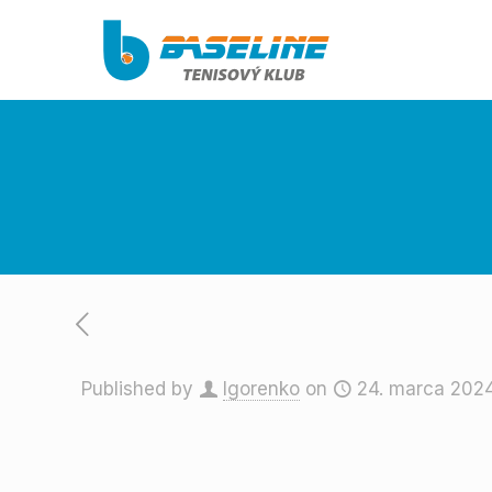
Published by
Igorenko
on
24. marca 202